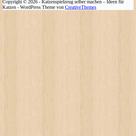
Copyright © 2026 - Katzenspielzeug selber machen – Ideen für
Katzen - WordPress Theme von
CreativeThemes