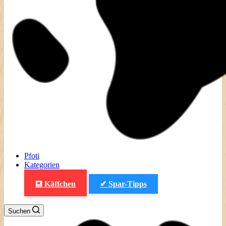
Pfoti
Kategorien
⛾ Käffchen
✔ Spar-Tipps
Suchen