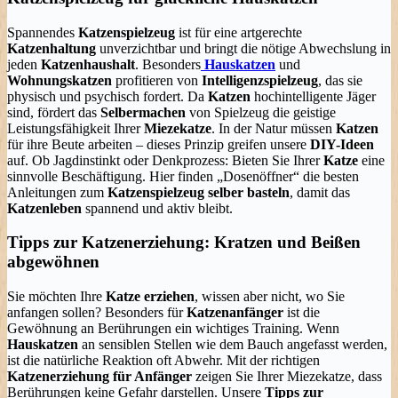
Spannendes
Katzenspielzeug
ist für eine artgerechte
Katzenhaltung
unverzichtbar und bringt die nötige Abwechslung in
jeden
Katzenhaushalt
. Besonders
Hauskatzen
und
Wohnungskatzen
profitieren von
Intelligenzspielzeug
, das sie
physisch und psychisch fordert. Da
Katzen
hochintelligente Jäger
sind, fördert das
Selbermachen
von Spielzeug die geistige
Leistungsfähigkeit Ihrer
Miezekatze
. In der Natur müssen
Katzen
für ihre Beute arbeiten – dieses Prinzip greifen unsere
DIY-Ideen
auf. Ob Jagdinstinkt oder Denkprozess: Bieten Sie Ihrer
Katze
eine
sinnvolle Beschäftigung. Hier finden „Dosenöffner“ die besten
Anleitungen zum
Katzenspielzeug selber basteln
, damit das
Katzenleben
spannend und aktiv bleibt.
Tipps zur Katzenerziehung: Kratzen und Beißen
abgewöhnen
Sie möchten Ihre
Katze erziehen
, wissen aber nicht, wo Sie
anfangen sollen? Besonders für
Katzenanfänger
ist die
Gewöhnung an Berührungen ein wichtiges Training. Wenn
Hauskatzen
an sensiblen Stellen wie dem Bauch angefasst werden,
ist die natürliche Reaktion oft Abwehr. Mit der richtigen
Katzenerziehung für Anfänger
zeigen Sie Ihrer Miezekatze, dass
Berührungen keine Gefahr darstellen. Unsere
Tipps zur