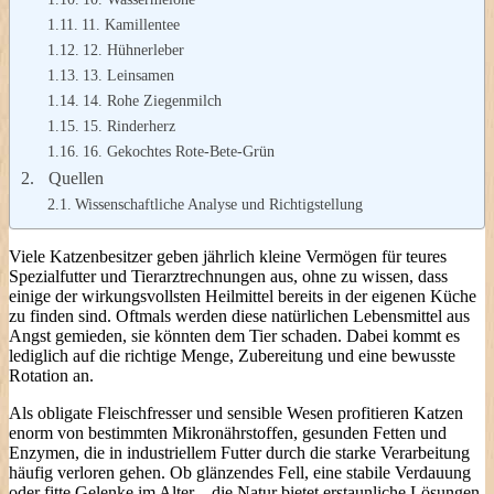
11. Kamillentee
12. Hühnerleber
13. Leinsamen
14. Rohe Ziegenmilch
15. Rinderherz
16. Gekochtes Rote-Bete-Grün
Quellen
Wissenschaftliche Analyse und Richtigstellung
Viele Katzenbesitzer geben jährlich kleine Vermögen für teures
Spezialfutter und Tierarztrechnungen aus, ohne zu wissen, dass
einige der wirkungsvollsten Heilmittel bereits in der eigenen Küche
zu finden sind. Oftmals werden diese natürlichen Lebensmittel aus
Angst gemieden, sie könnten dem Tier schaden. Dabei kommt es
lediglich auf die richtige Menge, Zubereitung und eine bewusste
Rotation an.
Als obligate Fleischfresser und sensible Wesen profitieren Katzen
enorm von bestimmten Mikronährstoffen, gesunden Fetten und
Enzymen, die in industriellem Futter durch die starke Verarbeitung
häufig verloren gehen. Ob glänzendes Fell, eine stabile Verdauung
oder fitte Gelenke im Alter – die Natur bietet erstaunliche Lösungen.