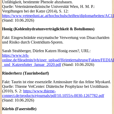
Unfähigkeit, bestimmte Phenole abzubauen.
Quelle: Veterinärmedizinische Universität Wien, H. M. P.:
Vergiftungen bei der Katze (2014), S. 12:
https://www.vetmeduni.ac.at/hochschulschriften/diplomarbeiten/AC
(Stand: 10.06.2026)
Honig (Kohlenhydratunverträglichkeit & Botulismus)
Fakt: Eingeschränkte enzymatische Verwertung von Disacchariden
und Risiko durch Clostridium-Sporen.
Sarah Strahberger, Dürfen Katzen Honig essen?, URL:
https://www.ivh-
online.de/fileadmin/ivh/user_upload/Heimtiernahrung/Fakten/FED
_und_Katzenfutter_Januar_2020.pdf
(Stand: 10.06.2026)
Rinderherz (Taurinbedarf)
Fakt: Taurin ist eine essenzielle Aminosäure für das feline Myokard.
Quelle: Thieme VetCenter: Diätetische Prophylaxe bei Urolithiasis
(2010), S. 2:
https://www.thieme-
connect.de/products/ejournals/pdf/10.1055/s-0030-1267782.pdf
(Stand: 10.06.2026)
Kürbis (Faserstoffe)