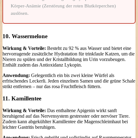
Körper-Anämie (Zerstörung der roten Blutkörperchen)
auslösen.
10. Wassermelone
Wirkung & Vorteile:
Besteht zu 92 % aus Wasser und bietet eine
hervorragende zusätzliche Hydratation für trinkfaule Katzen, um die
Nieren zu spülen und der Kristallbildung im Urin vorzubeugen.
Enthält zudem das Antioxidanz Lykopin.
Anwendung:
Gelegentlich ein bis zwei kleine Würfel als
erfrischendes Leckerli. Jeden einzelnen Samen und die grüne Schale
strikt entfernen – nur das rosa Fruchtfleisch füttern.
11. Kamillentee
Wirkung & Vorteile:
Das enthaltene Apigenin wirkt sanft
beruhigend auf das Nervensystem gestresster oder nervöser Tiere.
Zudem kann abgekühlter Kamillentee die Magenschleimhaut bei
leichter Gastritis beruhigen.
Anwendung:
Frisch gebrüht und vollständig auf Raumtemperatur