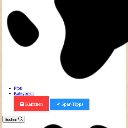
Pfoti
Kategorien
⛾ Käffchen
✔ Spar-Tipps
Suchen