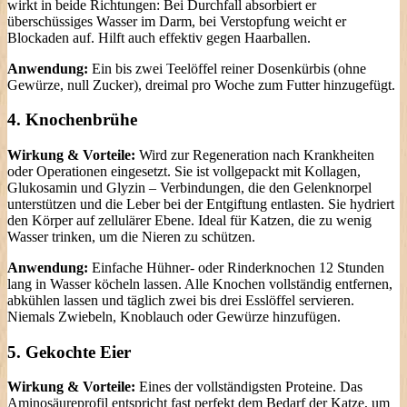
wirkt in beide Richtungen: Bei Durchfall absorbiert er
überschüssiges Wasser im Darm, bei Verstopfung weicht er
Blockaden auf. Hilft auch effektiv gegen Haarballen.
Anwendung:
Ein bis zwei Teelöffel reiner Dosenkürbis (ohne
Gewürze, null Zucker), dreimal pro Woche zum Futter hinzugefügt.
4. Knochenbrühe
Wirkung & Vorteile:
Wird zur Regeneration nach Krankheiten
oder Operationen eingesetzt. Sie ist vollgepackt mit Kollagen,
Glukosamin und Glyzin – Verbindungen, die den Gelenknorpel
unterstützen und die Leber bei der Entgiftung entlasten. Sie hydriert
den Körper auf zellulärer Ebene. Ideal für Katzen, die zu wenig
Wasser trinken, um die Nieren zu schützen.
Anwendung:
Einfache Hühner- oder Rinderknochen 12 Stunden
lang in Wasser köcheln lassen. Alle Knochen vollständig entfernen,
abkühlen lassen und täglich zwei bis drei Esslöffel servieren.
Niemals Zwiebeln, Knoblauch oder Gewürze hinzufügen.
5. Gekochte Eier
Wirkung & Vorteile:
Eines der vollständigsten Proteine. Das
Aminosäureprofil entspricht fast perfekt dem Bedarf der Katze, um