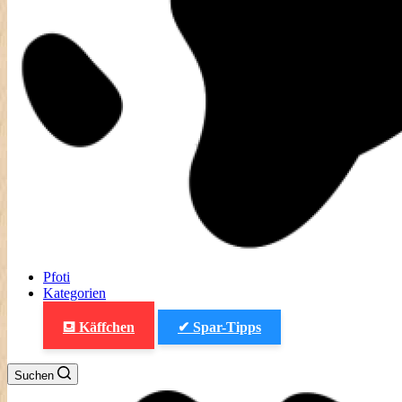
Pfoti
Kategorien
⛾ Käffchen
✔ Spar-Tipps
Suchen