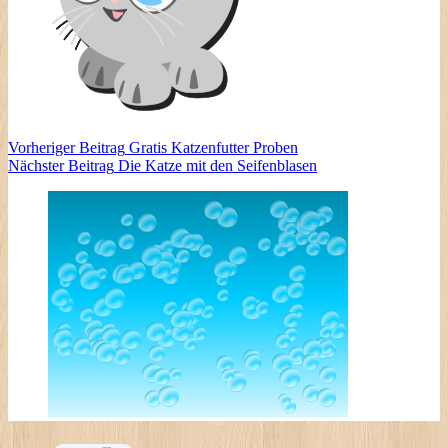
Vorheriger
Beitrag
Gratis Katzenfutter Proben
Nächster
Beitrag
Die Katze mit den Seifenblasen