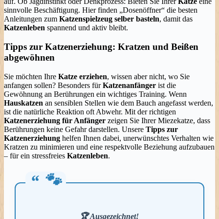
auf. Ob Jagdinstinkt oder Denkprozess: Bieten Sie Ihrer
Katze
eine
sinnvolle Beschäftigung. Hier finden „Dosenöffner“ die besten
Anleitungen zum
Katzenspielzeug selber basteln
, damit das
Katzenleben
spannend und aktiv bleibt.
Tipps zur Katzenerziehung: Kratzen und Beißen
abgewöhnen
Sie möchten Ihre
Katze erziehen
, wissen aber nicht, wo Sie
anfangen sollen? Besonders für
Katzenanfänger
ist die
Gewöhnung an Berührungen ein wichtiges Training. Wenn
Hauskatzen
an sensiblen Stellen wie dem Bauch angefasst werden,
ist die natürliche Reaktion oft Abwehr. Mit der richtigen
Katzenerziehung für Anfänger
zeigen Sie Ihrer Miezekatze, dass
Berührungen keine Gefahr darstellen. Unsere
Tipps zur
Katzenerziehung
helfen Ihnen dabei, unerwünschtes Verhalten wie
Kratzen zu minimieren und eine respektvolle Beziehung aufzubauen
– für ein stressfreies
Katzenleben
.
🏆
Ausgezeichnet
!