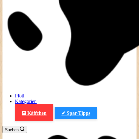
Pfoti
Kategorien
⛾ Käffchen
✔ Spar-Tipps
Suchen