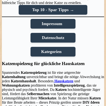
hilfreiche Tipps für dich und deine Katze zu erstellen.
Top 10 - Spar Tipps →
Impressum
Datenschutz
Kategorien
Katzenspielzeug für glückliche Hauskatzen
Spannendes
Katzenspielzeug
ist für eine artgerechte
Katzenhaltung
unverzichtbar und bringt die nötige Abwechslung in
jeden
Katzenhaushalt
. Besonders
Hauskatzen
und
Wohnungskatzen
profitieren von
Intelligenzspielzeug
, das sie
physisch und psychisch fordert. Da
Katzen
hochintelligente Jäger
sind, fördert das
Selbermachen
von Spielzeug die geistige
Leistungsfähigkeit Ihrer
Miezekatze
. In der Natur müssen
Katzen
für ihre Beute arbeiten – dieses Prinzip greifen unsere
DIY-Ideen