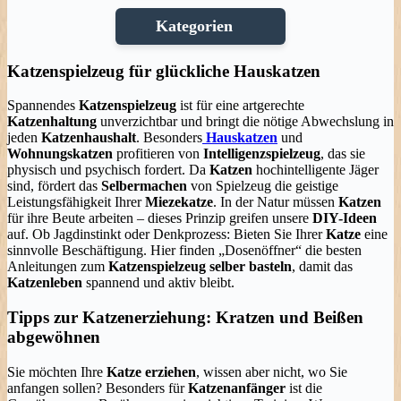
Kategorien
Katzenspielzeug für glückliche Hauskatzen
Spannendes
Katzenspielzeug
ist für eine artgerechte
Katzenhaltung
unverzichtbar und bringt die nötige Abwechslung in
jeden
Katzenhaushalt
. Besonders
Hauskatzen
und
Wohnungskatzen
profitieren von
Intelligenzspielzeug
, das sie
physisch und psychisch fordert. Da
Katzen
hochintelligente Jäger
sind, fördert das
Selbermachen
von Spielzeug die geistige
Leistungsfähigkeit Ihrer
Miezekatze
. In der Natur müssen
Katzen
für ihre Beute arbeiten – dieses Prinzip greifen unsere
DIY-Ideen
auf. Ob Jagdinstinkt oder Denkprozess: Bieten Sie Ihrer
Katze
eine
sinnvolle Beschäftigung. Hier finden „Dosenöffner“ die besten
Anleitungen zum
Katzenspielzeug selber basteln
, damit das
Katzenleben
spannend und aktiv bleibt.
Tipps zur Katzenerziehung: Kratzen und Beißen
abgewöhnen
Sie möchten Ihre
Katze erziehen
, wissen aber nicht, wo Sie
anfangen sollen? Besonders für
Katzenanfänger
ist die