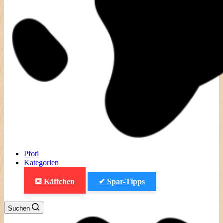
Pfoti
Kategorien
⛾ Käffchen
✔ Spar-Tipps
Suchen