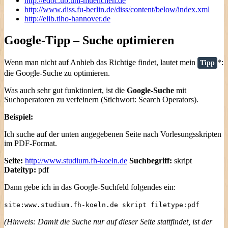
http://edoc.ub.uni-muenchen.de
http://www.diss.fu-berlin.de/diss/content/below/index.xml
http://elib.tiho-hannover.de
Google-Tipp – Suche optimieren
Wenn man nicht auf Anhieb das Richtige findet, lautet mein
*:
Tipp
die Google-Suche zu optimieren.
Was auch sehr gut funktioniert, ist die
Google-Suche
mit
Suchoperatoren zu verfeinern (Stichwort: Search Operators).
Beispiel:
Ich suche auf der unten angegebenen Seite nach Vorlesungsskripten
im PDF-Format.
Seite:
http://www.studium.fh-koeln.de
Suchbegriff:
skript
Dateityp:
pdf
Dann gebe ich in das Google-Suchfeld folgendes ein:
site:www.studium.fh-koeln.de skript filetype:pdf
(Hinweis: Damit die Suche nur auf dieser Seite stattfindet, ist der