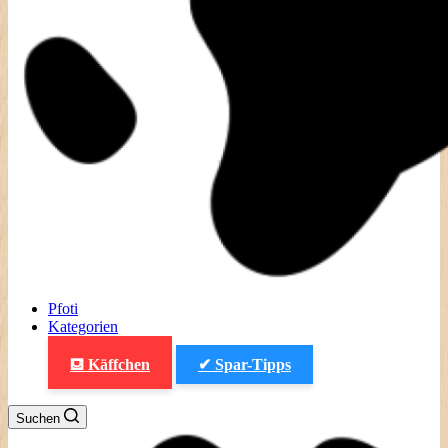
Pfoti
Kategorien
⛾ Käffchen
✔ Spar-Tipps
Suchen